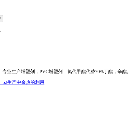
良
业生产增塑剂，PVC增塑剂，氯代甲酯代替70%丁酯，辛酯。联系电
- 52生产中余热的利用